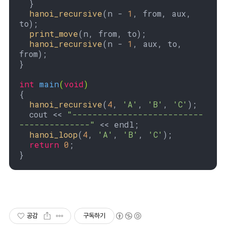
  }

hanoi_recursive
(n - 
1
, from, aux, 
to);

print_move
(n, from, to);

hanoi_recursive
(n - 
1
, aux, to, 
from);

}

int
main
(
void
)
{

hanoi_recursive
(
4
, 
'A'
, 
'B'
, 
'C'
);

  cout << 
"--------------------------
--------------"
 << endl;

hanoi_loop
(
4
, 
'A'
, 
'B'
, 
'C'
);

return
0
;

}
공감
구독하기