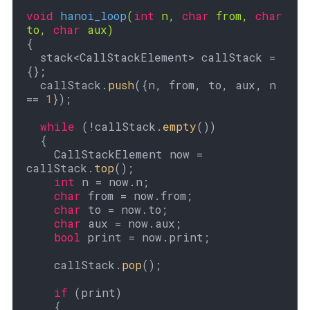
void
hanoi_loop
(
int
 n, 
char
 from, 
char
to, 
char
 aux)
{

  stack<CallStackElement> callStack = 
{};

  callStack.
push
({n, from, to, aux, n 
== 
1
});

while
 (!callStack.
empty
())

  {

    CallStackElement now = 
callStack.
top
();

int
 n = now.n;

char
 from = now.from;

char
 to = now.to;

char
 aux = now.aux;

bool
 print = now.print;

    callStack.
pop
();

if
 (print)

    {
