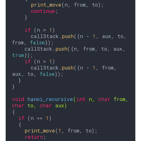
print_move
(n, from, to);

continue
;

    }

if
 (n > 
1
)

      callStack.
push
({n - 
1
, aux, to, 
from, 
false
});

    callStack.
push
({n, from, to, aux, 
true
});

if
 (n > 
1
)

      callStack.
push
({n - 
1
, from, 
aux, to, 
false
});

  }

}

void
hanoi_recursive
(
int
 n, 
char
 from, 
char
 to, 
char
 aux)
{

if
 (n == 
1
)

  {

print_move
(
1
, from, to);

return
;
