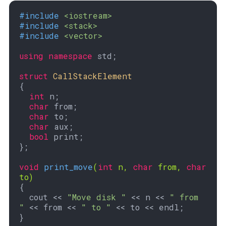
#
include
<iostream>
#
include
<stack>
#
include
<vector>
using
namespace
 std;

struct
CallStackElement
{
int
 n;

char
 from;

char
 to;

char
 aux;

bool
 print;

};

void
print_move
(
int
 n, 
char
 from, 
char
to)
{

  cout << 
"Move disk "
 << n << 
" from 
"
 << from << 
" to "
 << to << endl;

}
