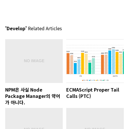
'Develop'
Related Articles
NPM은 사실 Node
ECMAScript Proper Tail
Package Manager의 약어
Calls (PTC)
가 아니다.